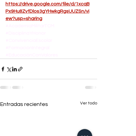
https://drive.google.com/file/d/1xcqB
Px9Hu8ZvfDlos3gYHwkgRgsUUZSn/vi
ew?usp=sharing
#AcademiaMilitarTCM
#DisciplinaYHonor
#ConvivenciaEscolar
#FormaciónIntegral
#EducaciónConValores
Ver todo
Entradas recientes